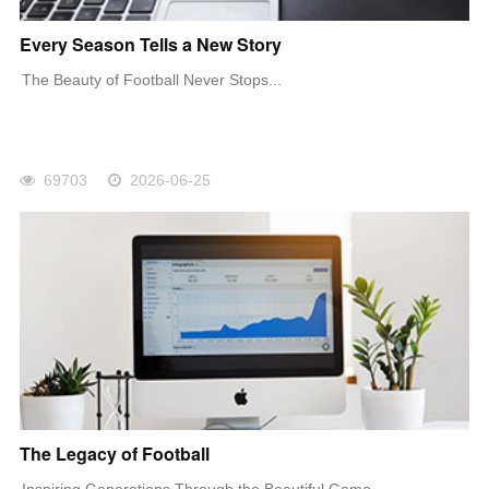
Every Season Tells a New Story
The Beauty of Football Never Stops...
69703
2026-06-25
The Legacy of Football