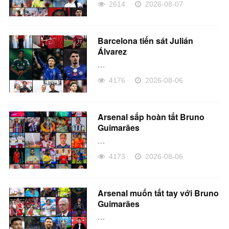
2614
2026-08-07
Barcelona tiến sát Julián
Álvarez
...
4176
2026-08-06
Arsenal sắp hoàn tất Bruno
Guimarães
...
4173
2026-08-06
Arsenal muốn tất tay với Bruno
Guimarães
...