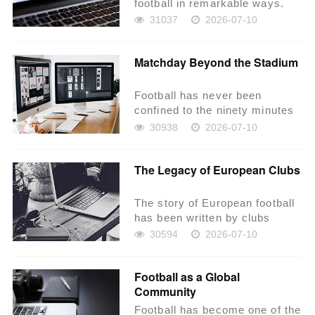
football in remarkable ways.
Advances in sports science,
31037
2026-07-10
player developm...
Matchday Beyond the Stadium
Football has never been
confined to the ninety minutes
played on the pitch. Matchday
30938
2026-07-10
begins long be...
The Legacy of European Clubs
The story of European football
has been written by clubs
whose influence extends far
30594
2026-07-10
beyond trophie...
Football as a Global
Community
Football has become one of the