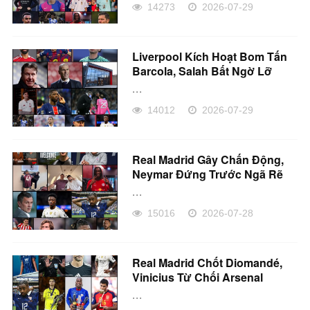
14273
2026-07-29
Liverpool Kích Hoạt Bom Tấn
Barcola, Salah Bất Ngờ Lỡ
Besiktas!
...
14012
2026-07-29
Real Madrid Gây Chấn Động,
Neymar Đứng Trước Ngã Rẽ
Lớn
...
15016
2026-07-28
Real Madrid Chốt Diomandé,
Vinicius Từ Chối Arsenal
...