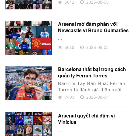
5641
2026-08-05
Arsenal mở đàm phán với
Newcastle vì Bruno Guimarães
...
5619
2026-08-05
Barcelona thất bại trong cách
quản lý Ferran Torres
Báo chí Tây Ban Nha: Ferran
Torres bị đánh giá thấp suốt
nhiều năm, Barcelona đã xử lý
7433
2026-08-04
sai từ đầu đ...
Arsenal quyết chi đậm vì
Vinícius
...