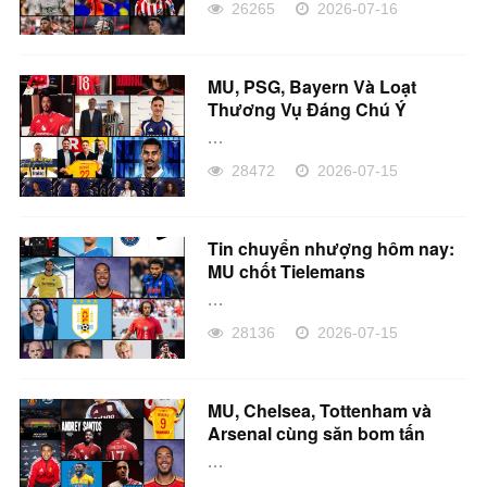
26265
2026-07-16
MU, PSG, Bayern Và Loạt
Thương Vụ Đáng Chú Ý
...
28472
2026-07-15
Tin chuyển nhượng hôm nay:
MU chốt Tielemans
...
28136
2026-07-15
MU, Chelsea, Tottenham và
Arsenal cùng săn bom tấn
...