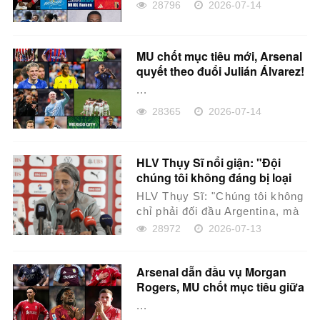
28796
2026-07-14
MU chốt mục tiêu mới, Arsenal
quyết theo đuổi Julián Álvarez!
...
28365
2026-07-14
HLV Thụy Sĩ nổi giận: "Đội
chúng tôi không đáng bị loại
theo cách này!"
HLV Thụy Sĩ: "Chúng tôi không
chỉ phải đối đầu Argentina, mà
còn phải chiến đấu với trọng
28972
2026-07-13
tài...
Arsenal dẫn đầu vụ Morgan
Rogers, MU chốt mục tiêu giữa
sân!
...