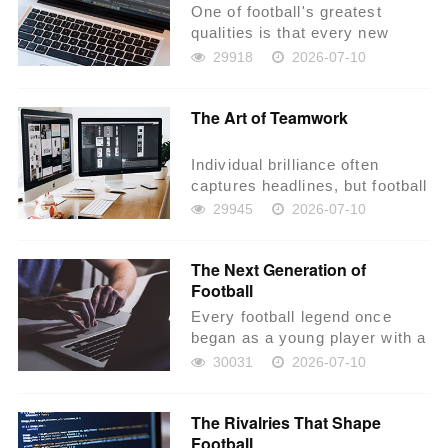
One of football's greatest
qualities is that every new
season offers a fresh
29918
2026-07-10
beginning. Previou...
The Art of Teamwork
Individual brilliance often
captures headlines, but football
has always been defined by
29945
2026-07-10
teamwork. B...
The Next Generation of
Football
Every football legend once
began as a young player with a
dream. Long before lifting
30031
2026-07-10
trophies or pl...
The Rivalries That Shape
Football