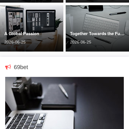
A Global Passion
Together Towards the Future
2026-06-25
2026-06-25
69bet